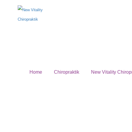
Ihr erster B
Home
Chiropraktik
New Vitality Chirop
Was sollten Sie für Ihren Termin mitbringen?
Um un
Einschätzung Ihres Falles zu helfen, erwägen Sie bitt