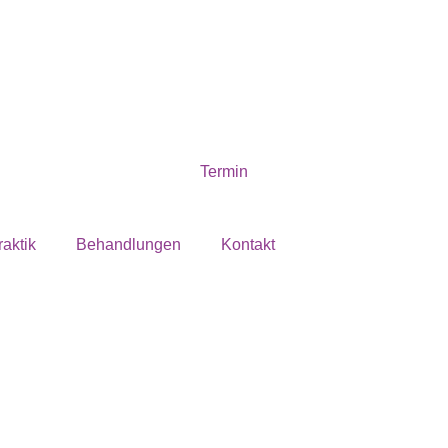
Termin
esuch
raktik
Behandlungen
Kontakt
s bei der besseren
@angelales
e Folgendes mitzubringen: