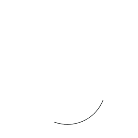
e Informationen
n großes Handtuch zum
Ihre Chiropraktorin
nahmen zu sprechen
orona-Regeln in
n.
nen zu Hause
rweise weitere Fragen
stellen, dass eine
ie ist, werden wir