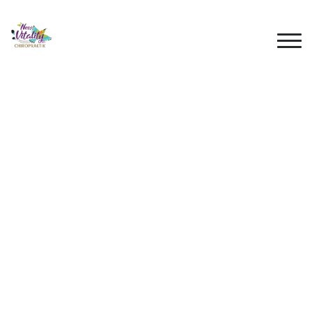
KONTAKT
017651885355
info@newvitalityleipzig.de
Chopinstraße 23 04103 Leipzig
MITGLIED VON