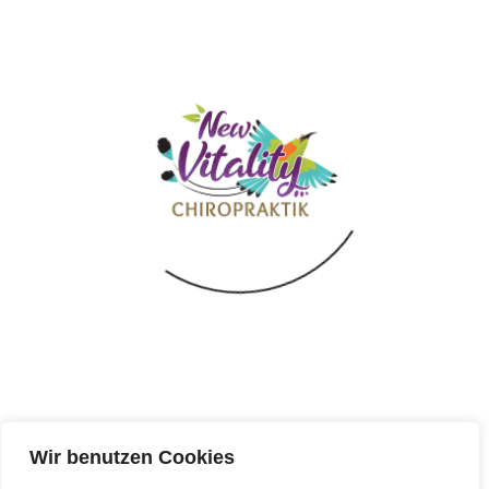
KONTAKT
017651885355
info@newvitalityleipzig.de
Chopinstraße 23 04103 Leipzig
MITGLIED VON
GOOGLE MAPS
Wir benutzen Cookies