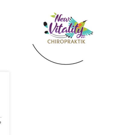
Video
Posted
Juni 20, 2016
MITGLIED VON
.
e